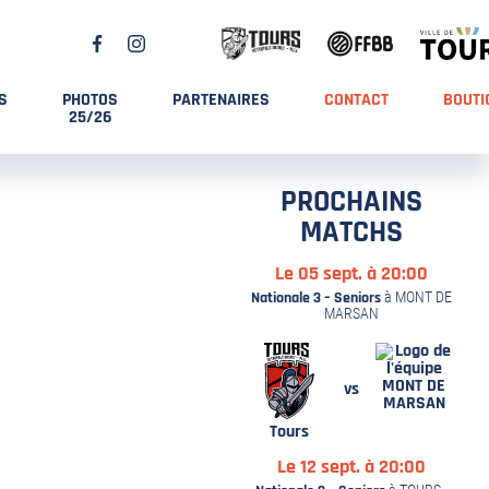
S
PHOTOS
PARTENAIRES
CONTACT
BOUTI
25/26
PROCHAINS
MATCHS
Le 05 sept. à 20:00
Nationale 3 – Seniors
à MONT DE
MARSAN
MONT DE
vs
MARSAN
Tours
Le 12 sept. à 20:00