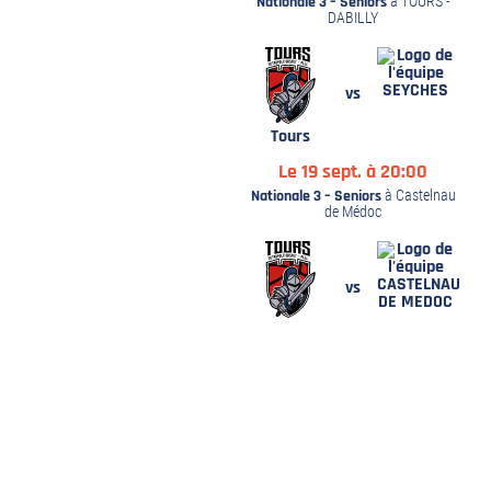
Nationale 3 – Seniors
à TOURS -
DABILLY
6-27 –
SEYCHES
vs
Z À
R
Tours
SIER
Le 19 sept. à 20:00
Nationale 3 – Seniors
à Castelnau
de Médoc
CASTELNAU
vs
DE MEDOC
Tours
Le 26 sept. à 20:00
Nationale 3 – Seniors
à TOURS -
DABILLY
REAL
vs
UNES