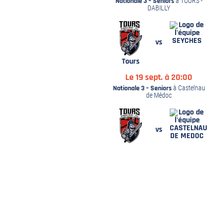
Nationale 3 – Seniors
à TOURS -
DABILLY
6-27 –
SEYCHES
vs
Z À
R
Tours
SIER
Le 19 sept. à 20:00
Nationale 3 – Seniors
à Castelnau
de Médoc
CASTELNAU
vs
DE MEDOC
Tours
Le 26 sept. à 20:00
Nationale 3 – Seniors
à TOURS -
DABILLY
REAL
vs
UNES