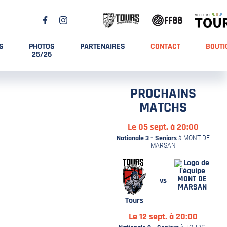
S
PHOTOS
PARTENAIRES
CONTACT
BOUTI
25/26
PROCHAINS
MATCHS
Le 05 sept. à 20:00
Nationale 3 – Seniors
à MONT DE
MARSAN
MONT DE
vs
MARSAN
Tours
Le 12 sept. à 20:00